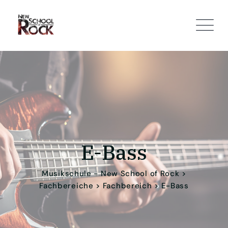
E-Bass
Musikschule - New School of Rock
>
Fachbereiche
>
Fachbereich
>
E-Bass